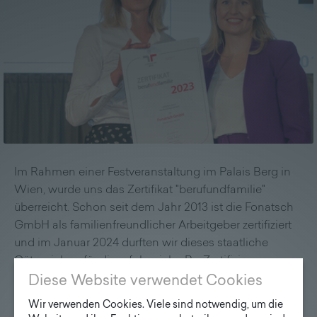
Lieferprogramm
Kontakt
|
Jobs
Im Rahmen einer Festveranstaltung im Palais Berg in
Wien, wurde uns das Zertifikat "berufundfamilie"
überreicht. Schon seit dem Jahr 2013 ist die Fonatsch
GmbH als familienfreundlicher Arbeitgeber zertifiziert
und im Januar 2024 durften wir dieses staatliche
Gütezeichen für die erfolgreiche Re-Zertifizierung
wieder entgegennehmen. Damit ist es amtlich, dass
Diese Website verwendet Cookies
wir auch weiterhin für unsere Mitarbeiter:innen einen
Wir verwenden Cookies. Viele sind notwendig, um die
guten und verlässlichen Rahmen für die Vereinbarkeit