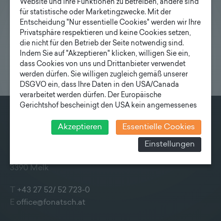
Website und ihre Funktionen zu betreiben, andere sind
von Familie und Beruf schaffen.
für statistische oder Marketingzwecke. Mit der
Entscheidung "Nur essentielle Cookies" werden wir Ihre
Privatsphäre respektieren und keine Cookies setzen,
die nicht für den Betrieb der Seite notwendig sind.
Indem Sie auf "Akzeptieren" klicken, willigen Sie ein,
dass Cookies von uns und Drittanbieter verwendet
werden dürfen. Sie willigen zugleich gemäß unserer
DSGVO ein, dass Ihre Daten in den USA/Canada
verarbeitet werden dürfen. Der Europäische
Gerichtshof bescheinigt den USA kein angemessenes
Datenschutzniveau. Es besteht daher insbesondere das
Risiko, dass ihre Daten durch US-Behörden, zu
KONTAKT
Akzeptieren
Essentielle Cookies
Kontroll- und zu Überwachungszwecken, verarbeitet
Fonatsch GmbH
Einstellungen
werden und dagegen keine wirksamen Rechtsbehelfe
Industriestraße 6
erhoben werden können. Zudem finden Sie am
Bildschirmrand ein Cookie-Icon wo Sie jederzeit Ihre
3390 Melk
Einwilligung widerrufen und Widerspruch ausüben.
Weitere Infomationen finden Sie hier:
T
+43 27 52/ 52 723-0
Datenschutzerklärung
E
office@fonatsch.at