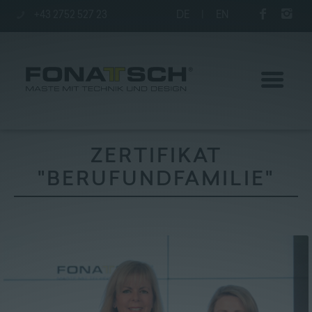
+43 2752 527 23
DE
|
EN
ZERTIFIKAT
"BERUFUNDFAMILIE"
Aktuelles
Maste
station
Unternehmen