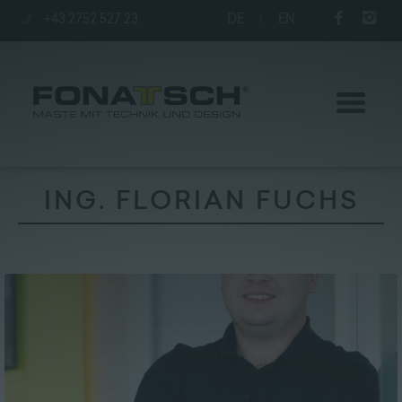
+43 2752 527 23
DE
|
EN
ING. FLORIAN FUCHS
Aktuelles
Maste
station
Unternehmen