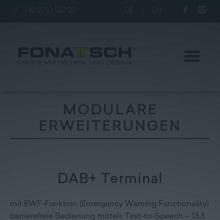
+43 2752 527 23
DE
|
EN
MODULARE
ERWEITERUNGEN
Aktuelles
Maste
DAB+ Terminal
station
mit EWF-Funktion (Emergency Warning Functionality)
Unternehmen
barrierefreie Bedienung mittels Text-to-Speech – 13,3