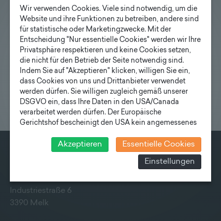
Defibrillator
Wir verwenden Cookies. Viele sind notwendig, um die
Website und ihre Funktionen zu betreiben, andere sind
mit alarmgesichertem Klimakasten, Funk-
für statistische oder Marketingzwecke. Mit der
überwachung, DIN 6060 1-2-4/11
Entscheidung "Nur essentielle Cookies" werden wir Ihre
Privatsphäre respektieren und keine Cookies setzen,
Mehr…
die nicht für den Betrieb der Seite notwendig sind.
Indem Sie auf "Akzeptieren" klicken, willigen Sie ein,
dass Cookies von uns und Drittanbieter verwendet
werden dürfen. Sie willigen zugleich gemäß unserer
DSGVO ein, dass Ihre Daten in den USA/Canada
verarbeitet werden dürfen. Der Europäische
Gerichtshof bescheinigt den USA kein angemessenes
Datenschutzniveau. Es besteht daher insbesondere das
Risiko, dass ihre Daten durch US-Behörden, zu
Akzeptieren
Essentielle Cookies
Kontroll- und zu Überwachungszwecken, verarbeitet
KONTAKT
Einstellungen
werden und dagegen keine wirksamen Rechtsbehelfe
erhoben werden können. Zudem finden Sie am
Fonatsch GmbH
Bildschirmrand ein Cookie-Icon wo Sie jederzeit Ihre
Industriestraße 6
Einwilligung widerrufen und Widerspruch ausüben.
3390 Melk
Weitere Infomationen finden Sie hier:
Datenschutzerklärung