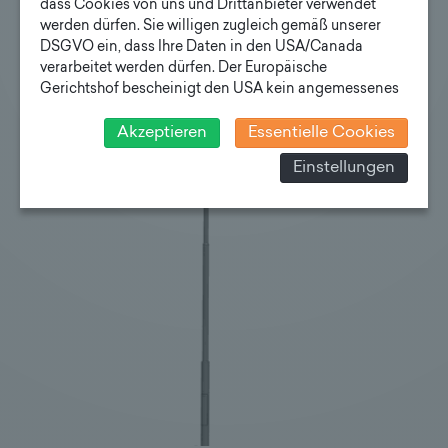
dass Cookies von uns und Drittanbieter verwendet
werden dürfen. Sie willigen zugleich gemäß unserer
DSGVO ein, dass Ihre Daten in den USA/Canada
verarbeitet werden dürfen. Der Europäische
Gerichtshof bescheinigt den USA kein angemessenes
Datenschutzniveau. Es besteht daher insbesondere das
Risiko, dass ihre Daten durch US-Behörden, zu
Akzeptieren
Essentielle Cookies
Kontroll- und zu Überwachungszwecken, verarbeitet
Einstellungen
werden und dagegen keine wirksamen Rechtsbehelfe
erhoben werden können. Zudem finden Sie am
Bildschirmrand ein Cookie-Icon wo Sie jederzeit Ihre
Einwilligung widerrufen und Widerspruch ausüben.
Weitere Infomationen finden Sie hier:
Datenschutzerklärung