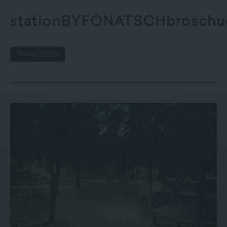
stationBYFONATSCHbroschue
Read more