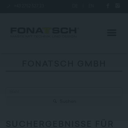
+43 2752 527 23
DE
|
EN
FONATSCH GMBH
Aktuelles
Maste
Suchen
station
Unternehmen
SUCHERGEBNISSE FÜR