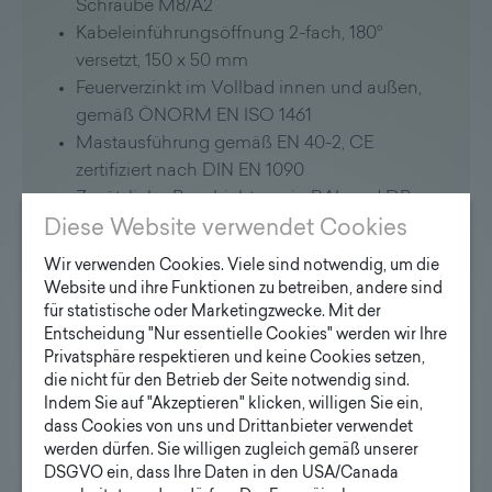
Schraube M8/A2
Kabeleinführungsöffnung 2-fach, 180°
versetzt, 150 x 50 mm
Feuerverzinkt im Vollbad innen und außen,
gemäß ÖNORM EN ISO 1461
Mastausführung gemäß EN 40-2, CE
zertifiziert nach DIN EN 1090
Zusätzliche Beschichtung in RAL und DB-
Farben nach Wahl möglich
Diese Website verwendet Cookies
Ausführung mit Flanschplatte und
Wir verwenden Cookies. Viele sind notwendig, um die
Ankerkorb auf Wunsch möglich
Website und ihre Funktionen zu betreiben, andere sind
für statistische oder Marketingzwecke. Mit der
Steigsystem:
Entscheidung "Nur essentielle Cookies" werden wir Ihre
Privatsphäre respektieren und keine Cookies setzen,
Diese Maste können wahlweise mit
die nicht für den Betrieb der Seite notwendig sind.
Indem Sie auf "Akzeptieren" klicken, willigen Sie ein,
Steigsprossen und Fallschutzseil als
dass Cookies von uns und Drittanbieter verwendet
Steigsystem ausgestattet werden.
werden dürfen. Sie willigen zugleich gemäß unserer
DSGVO ein, dass Ihre Daten in den USA/Canada
Anwendung: