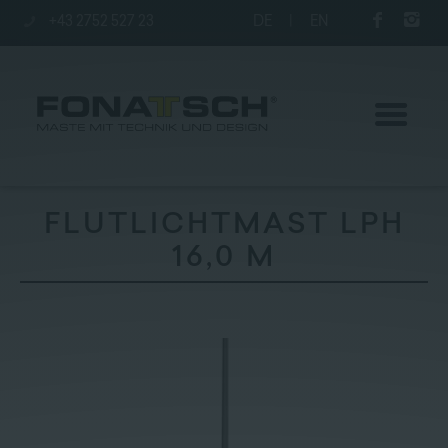
+43 2752 527 23
DE
|
EN
FLUTLICHTMAST LPH
16,0 M
Aktuelles
Maste
station
Unternehmen