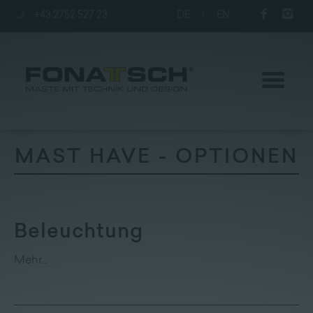
+43 2752 527 23
DE
|
EN
MAST HAVE - OPTIONEN
Aktuelles
Maste
Beleuchtung
station
Mehr…
Unternehmen