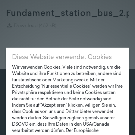
Lieferprogramm
Fundament_station_bus_2.p
Kontakt
|
Jobs
Download
(462 kB)
Diese Website verwendet Cookies
Wir verwenden Cookies. Viele sind notwendig, um die
Website und ihre Funktionen zu betreiben, andere sind
für statistische oder Marketingzwecke. Mit der
Entscheidung "Nur essentielle Cookies" werden wir Ihre
KONTAKT
Privatsphäre respektieren und keine Cookies setzen,
Fonatsch GmbH
die nicht für den Betrieb der Seite notwendig sind.
Industriestraße 6
Indem Sie auf "Akzeptieren" klicken, willigen Sie ein,
dass Cookies von uns und Drittanbieter verwendet
3390 Melk
werden dürfen. Sie willigen zugleich gemäß unserer
DSGVO ein, dass Ihre Daten in den USA/Canada
T
+43 27 52/ 52 723-0
verarbeitet werden dürfen. Der Europäische
E
office@fonatsch.at