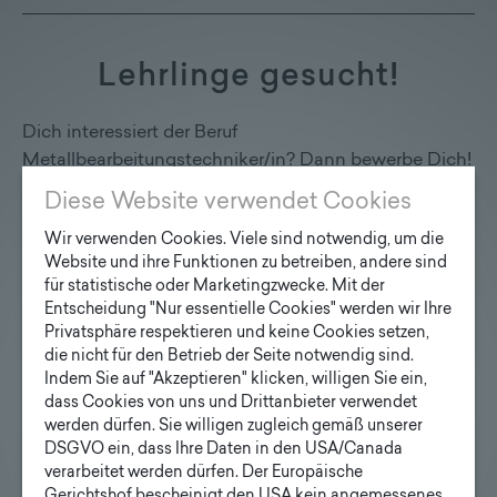
Lehrlinge gesucht!
Dich interessiert der Beruf
Metallbearbeitungstechniker/in? Dann bewerbe Dich!
Diese Website verwendet Cookies
Mehr…
Wir verwenden Cookies. Viele sind notwendig, um die
Website und ihre Funktionen zu betreiben, andere sind
für statistische oder Marketingzwecke. Mit der
Entscheidung "Nur essentielle Cookies" werden wir Ihre
Privatsphäre respektieren und keine Cookies setzen,
Lichttechnischer Kongress
die nicht für den Betrieb der Seite notwendig sind.
2026
Indem Sie auf "Akzeptieren" klicken, willigen Sie ein,
dass Cookies von uns und Drittanbieter verwendet
werden dürfen. Sie willigen zugleich gemäß unserer
Unter dem Motto "Licht im Wandel - zwischen
DSGVO ein, dass Ihre Daten in den USA/Canada
Digitalisierung, Nachhaltigkeit und Innovation" fand
verarbeitet werden dürfen. Der Europäische
der Lichttechnische Kongress der LTG Österreich im
Gerichtshof bescheinigt den USA kein angemessenes