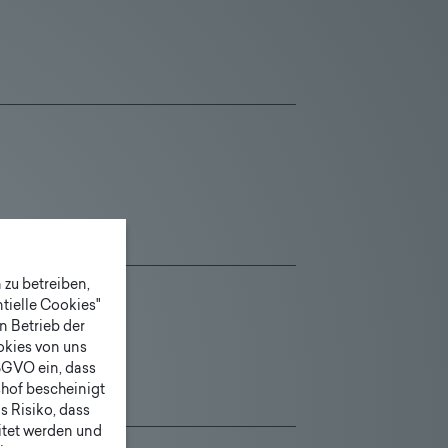
zu betreiben,
tielle Cookies"
n Betrieb der
ookies von uns
SGVO ein, dass
shof bescheinigt
 Risiko, dass
itet werden und