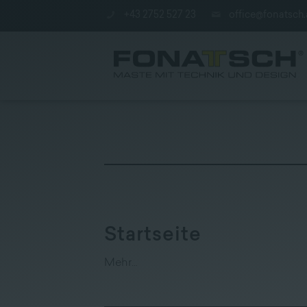
+43 2752 527 23
office@fonatsch.
Aktuelles
|
Maste
Startseite
|
station
Mehr…
|