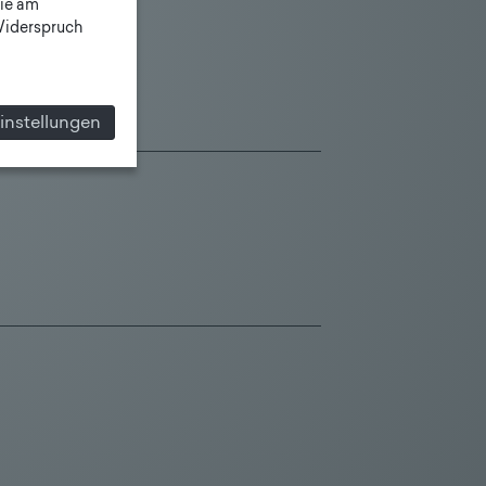
ie am
 Widerspruch
instellungen