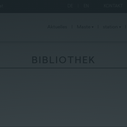
at
DE
|
EN
KONTAKT
Aktuelles
|
Maste
|
station
|
BIBLIOTHEK