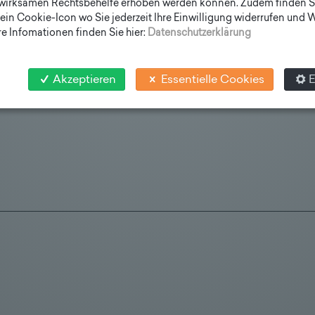
wirksamen Rechtsbehelfe erhoben werden können. Zudem finden S
ein Cookie-Icon wo Sie jederzeit Ihre Einwilligung widerrufen und
kationen PDF
e Infomationen finden Sie hier:
Datenschutzerklärung
Akzeptieren
Essentielle Cookies
E