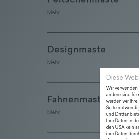
Peitschenmaste
Mehr…
Designmaste
Mehr…
Diese Web
Wir verwenden C
andere sind für
Fahnenmast
werden wir Ihre 
Seite notwendig 
Mehr…
und Drittanbiet
Ihre Daten in d
den USA kein a
ihre Daten durc