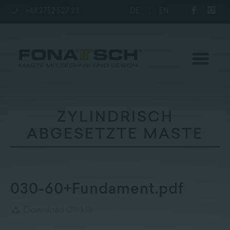
+43 2752 527 23
DE
|
EN
ZYLINDRISCH
ABGESETZTE MASTE
Aktuelles
Maste
030-60+Fundament.pdf
station
Download
(211 kB)
Unternehmen