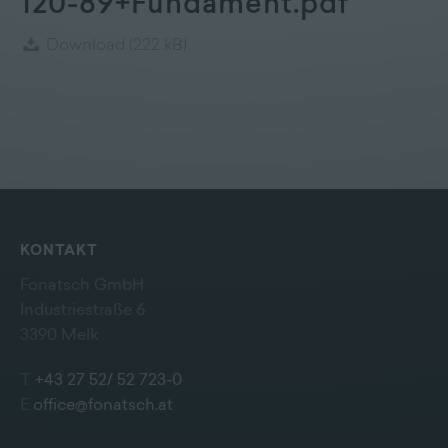
120-89+Fundament.pdf
Download
(222 kB)
KONTAKT
Fonatsch GmbH
Industriestraße 6
3390 Melk
T
+43 27 52/ 52 723-0
E
office@fonatsch.at