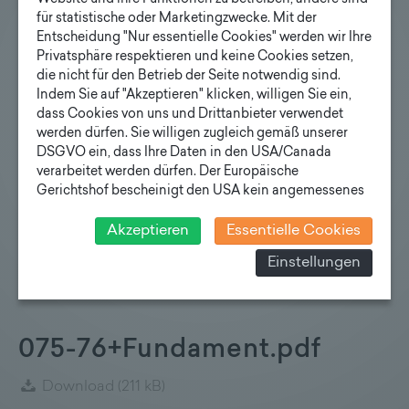
für statistische oder Marketingzwecke. Mit der
Entscheidung "Nur essentielle Cookies" werden wir Ihre
070-60+Fundament.pdf
Privatsphäre respektieren und keine Cookies setzen,
die nicht für den Betrieb der Seite notwendig sind.
Download
(211 kB)
Indem Sie auf "Akzeptieren" klicken, willigen Sie ein,
dass Cookies von uns und Drittanbieter verwendet
werden dürfen. Sie willigen zugleich gemäß unserer
DSGVO ein, dass Ihre Daten in den USA/Canada
verarbeitet werden dürfen. Der Europäische
Gerichtshof bescheinigt den USA kein angemessenes
070-76+Fundament.pdf
Datenschutzniveau. Es besteht daher insbesondere das
Risiko, dass ihre Daten durch US-Behörden, zu
Akzeptieren
Essentielle Cookies
Download
(211 kB)
Kontroll- und zu Überwachungszwecken, verarbeitet
Einstellungen
werden und dagegen keine wirksamen Rechtsbehelfe
erhoben werden können. Zudem finden Sie am
Bildschirmrand ein Cookie-Icon wo Sie jederzeit Ihre
Einwilligung widerrufen und Widerspruch ausüben.
075-76+Fundament.pdf
Weitere Infomationen finden Sie hier:
Datenschutzerklärung
Download
(211 kB)