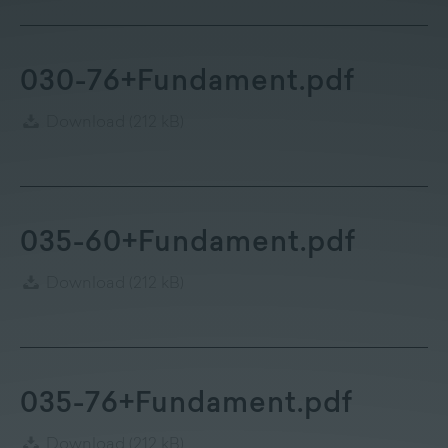
Lieferprogramm
Kontakt
|
Jobs
030-76+Fundament.pdf
Download
(212 kB)
035-60+Fundament.pdf
Download
(212 kB)
035-76+Fundament.pdf
Download
(212 kB)