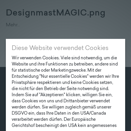
DesignmastMAGIC.png
Mehr…
Diese Website verwendet Cookies
Wir verwenden Cookies. Viele sind notwendig, um die
Website und ihre Funktionen zu betreiben, andere sind
für statistische oder Marketingzwecke. Mit der
Entscheidung "Nur essentielle Cookies" werden wir Ihre
Privatsphäre respektieren und keine Cookies setzen,
KONTAKT
die nicht für den Betrieb der Seite notwendig sind.
Fonatsch GmbH
Indem Sie auf "Akzeptieren" klicken, willigen Sie ein,
dass Cookies von uns und Drittanbieter verwendet
Industriestraße 6
werden dürfen. Sie willigen zugleich gemäß unserer
3390 Melk
DSGVO ein, dass Ihre Daten in den USA/Canada
verarbeitet werden dürfen. Der Europäische
T
+43 27 52/ 52 723-0
Gerichtshof bescheinigt den USA kein angemessenes
E
office@fonatsch.at