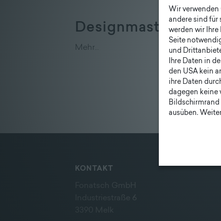
Wir verwenden C
andere sind für
DesignmastWOOD.
werden wir Ihre 
Seite notwendig 
Mehr…
und Drittanbiet
Ihre Daten in d
den USA kein a
ihre Daten durc
dagegen keine 
Bildschirmrand 
ausüben. Weiter
KONTAKT
Fonatsch GmbH
Industriestraße 6
3390 Melk