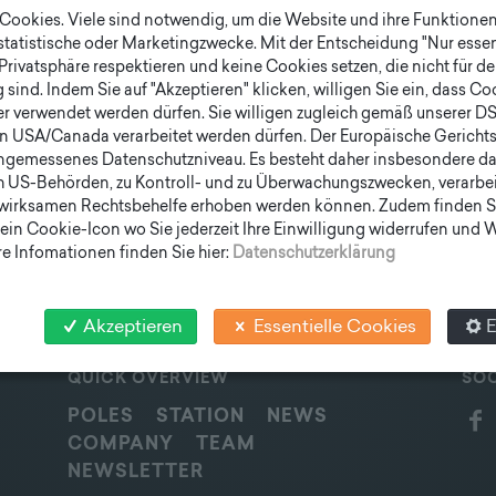
ookies. Viele sind notwendig, um die Website und ihre Funktionen 
 statistische oder Marketingzwecke. Mit der Entscheidung "Nur essen
png
Privatsphäre respektieren und keine Cookies setzen, die nicht für de
sind. Indem Sie auf "Akzeptieren" klicken, willigen Sie ein, dass C
er verwendet werden dürfen. Sie willigen zugleich gemäß unserer D
en USA/Canada verarbeitet werden dürfen. Der Europäische Gericht
ngemessenes Datenschutzniveau. Es besteht daher insbesondere das
h US-Behörden, zu Kontroll- und zu Überwachungszwecken, verarbe
wirksamen Rechtsbehelfe erhoben werden können. Zudem finden S
ein Cookie-Icon wo Sie jederzeit Ihre Einwilligung widerrufen und
e Infomationen finden Sie hier:
Datenschutzerklärung
Akzeptieren
Essentielle Cookies
E
QUICK OVERVIEW
SOC
POLES
STATION
NEWS
COMPANY
TEAM
NEWSLETTER