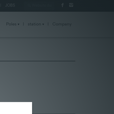
|
JOBS
Poles
|
station
|
Company