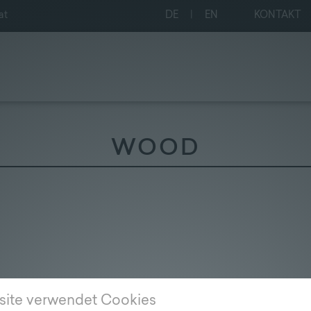
at
DE
|
EN
KONTAKT
WOOD
site verwendet Cookies