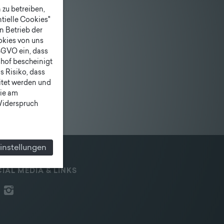
zu betreiben,
tielle Cookies"
n Betrieb der
ookies von uns
SGVO ein, dass
shof bescheinigt
 Risiko, dass
itet werden und
ie am
 Widerspruch
instellungen
IAL MEDIA & LINKS