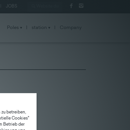
|
JOBS
Poles
|
station
|
Company
zu betreiben,
tielle Cookies"
n Betrieb der