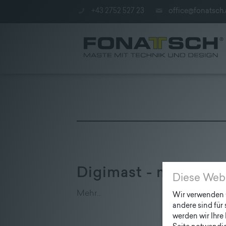
+43 2752 527 23
office@fonatsch.
Poles
|
station
Digimast - mast ha
|
Diese Web
Company
Mehr…
Wir verwenden C
andere sind für
werden wir Ihre 