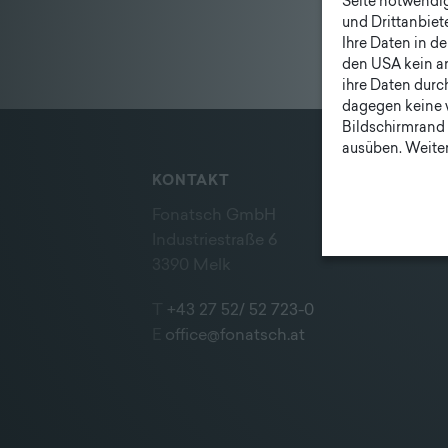
Seite notwendig 
und Drittanbiet
Ihre Daten in d
den USA kein a
ihre Daten durc
dagegen keine 
Bildschirmrand 
ausüben. Weiter
KONTAKT
Fonatsch GmbH
Industriestraße 6
3390 Melk
T
+43 27 52/ 52 723-0
E
office@fonatsch.at