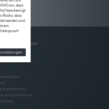
ookies von uns
SGVO ein, dass
shof bescheinigt
 Risiko, dass
itet werden und
ie am
 Widerspruch
IAL MEDIA & LINKS
instellungen
sion|Vision
rint
vacy statement
ms and conditions
ificates