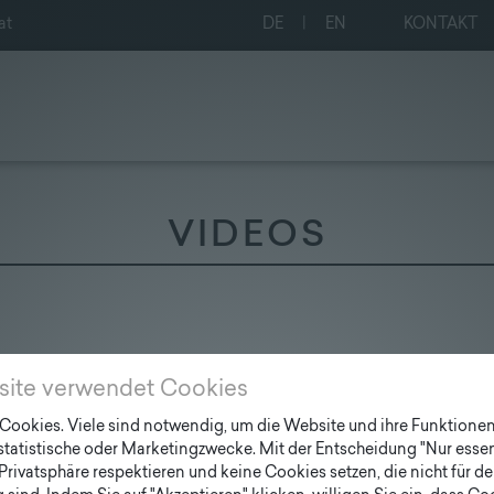
at
DE
|
EN
KONTAKT
VIDEOS
ve BY FONATSCH
site verwendet Cookies
ookies. Viele sind notwendig, um die Website und ihre Funktionen 
 statistische oder Marketingzwecke. Mit der Entscheidung "Nur essen
Privatsphäre respektieren und keine Cookies setzen, die nicht für de