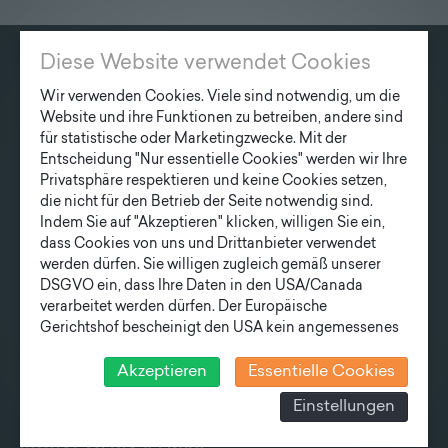
Diese Website verwendet Cookies
KONTAKT
Wir verwenden Cookies. Viele sind notwendig, um die
Website und ihre Funktionen zu betreiben, andere sind
Fonatsch GmbH
für statistische oder Marketingzwecke. Mit der
Industriestraße 6
Entscheidung "Nur essentielle Cookies" werden wir Ihre
3390 Melk
Privatsphäre respektieren und keine Cookies setzen,
die nicht für den Betrieb der Seite notwendig sind.
T
+43 27 52/ 52 723-0
Indem Sie auf "Akzeptieren" klicken, willigen Sie ein,
E
office@fonatsch.at
dass Cookies von uns und Drittanbieter verwendet
werden dürfen. Sie willigen zugleich gemäß unserer
DSGVO ein, dass Ihre Daten in den USA/Canada
verarbeitet werden dürfen. Der Europäische
QUICK OVERVIEW
Gerichtshof bescheinigt den USA kein angemessenes
Datenschutzniveau. Es besteht daher insbesondere das
POLES
STATION
NEWS
COMPANY
Risiko, dass ihre Daten durch US-Behörden, zu
Akzeptieren
Essentielle Cookies
TEAM
NEWSLETTER
Kontroll- und zu Überwachungszwecken, verarbeitet
Einstellungen
werden und dagegen keine wirksamen Rechtsbehelfe
erhoben werden können. Zudem finden Sie am