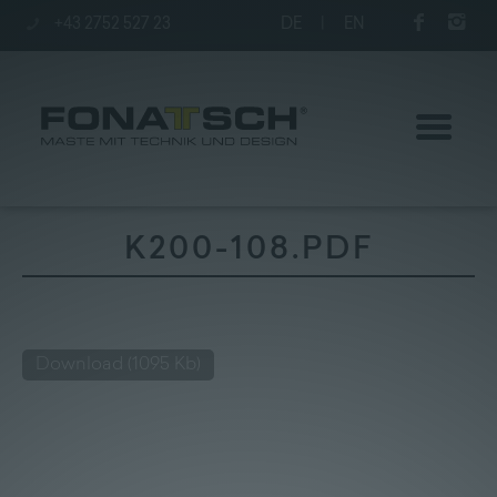
+43 2752 527 23
DE
|
EN
K200-108.PDF
Poles
station
Download
(1095 Kb)
Company
Kontakt
|
Jobs