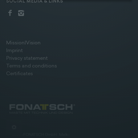
SOCIAL MEDIA & LINKS
Bildschirmrand ein Cookie-Icon wo Sie jederzeit Ihre
Einwilligung widerrufen und Widerspruch ausüben.
Weitere Infomationen finden Sie hier:
Datenschutzerklärung
Mission|Vision
Imprint
Privacy statement
Terms and conditions
Certificates
©
2026
»
FONATSCH GmbH · Melk
«