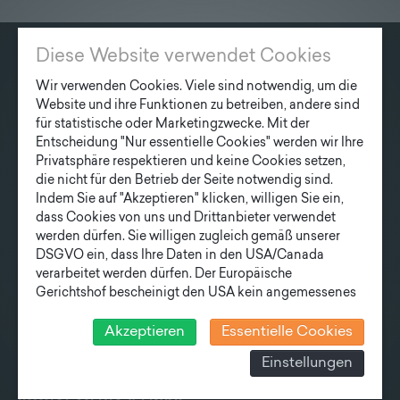
Diese Website verwendet Cookies
KONTAKT
Wir verwenden Cookies. Viele sind notwendig, um die
Website und ihre Funktionen zu betreiben, andere sind
Fonatsch GmbH
für statistische oder Marketingzwecke. Mit der
Industriestraße 6
Entscheidung "Nur essentielle Cookies" werden wir Ihre
3390 Melk
Privatsphäre respektieren und keine Cookies setzen,
die nicht für den Betrieb der Seite notwendig sind.
T
+43 27 52/ 52 723-0
Indem Sie auf "Akzeptieren" klicken, willigen Sie ein,
E
office@fonatsch.at
dass Cookies von uns und Drittanbieter verwendet
werden dürfen. Sie willigen zugleich gemäß unserer
DSGVO ein, dass Ihre Daten in den USA/Canada
verarbeitet werden dürfen. Der Europäische
QUICK OVERVIEW
Gerichtshof bescheinigt den USA kein angemessenes
Datenschutzniveau. Es besteht daher insbesondere das
POLES
STATION
NEWS
COMPANY
Risiko, dass ihre Daten durch US-Behörden, zu
Akzeptieren
Essentielle Cookies
TEAM
NEWSLETTER
Kontroll- und zu Überwachungszwecken, verarbeitet
Einstellungen
werden und dagegen keine wirksamen Rechtsbehelfe
erhoben werden können. Zudem finden Sie am