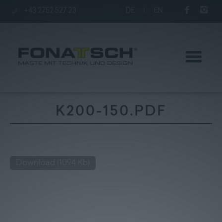
+43 2752 527 23
DE
|
EN
K200-150.PDF
Poles
station
Download
(1094 Kb)
Company
Kontakt
|
Jobs