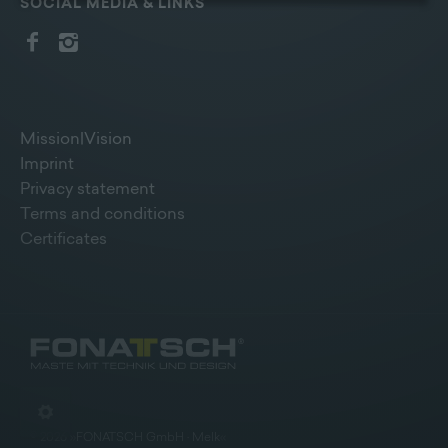
SOCIAL MEDIA & LINKS
Bildschirmrand ein Cookie-Icon wo Sie jederzeit Ihre
Einwilligung widerrufen und Widerspruch ausüben.
Weitere Infomationen finden Sie hier:
Datenschutzerklärung
Mission|Vision
Imprint
Privacy statement
Terms and conditions
Certificates
©
2026
»
FONATSCH GmbH · Melk
«