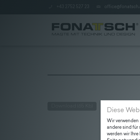
+43 2752 527 23
office@fonatsch.
Poles
|
station
Download
(65 Kb)
|
Diese Web
Company
Wir verwenden C
andere sind für
werden wir Ihre 