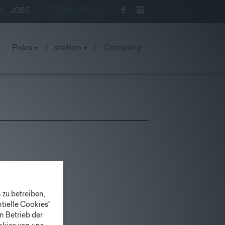
|
JOBS
Poles
|
station
|
Company
zu betreiben,
tielle Cookies"
n Betrieb der