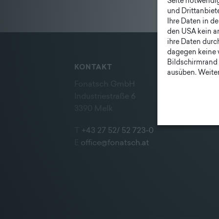
Seite notwendig 
und Drittanbiet
Ihre Daten in d
den USA kein a
ihre Daten durc
dagegen keine 
Bildschirmrand 
KONTAKT
ausüben. Weiter
Fonatsch GmbH
Industriestraße 6
3390 Melk
T
+43 27 52/ 52 723-0
E
office@fonatsch.at