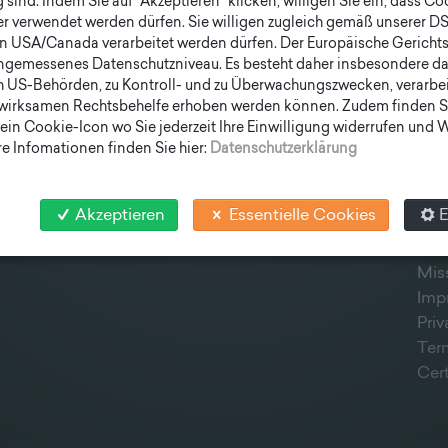
sind. Indem Sie auf "Akzeptieren" klicken, willigen Sie ein, dass C
er verwendet werden dürfen. Sie willigen zugleich gemäß unserer D
en USA/Canada verarbeitet werden dürfen. Der Europäische Gericht
ngemessenes Datenschutzniveau. Es besteht daher insbesondere das
h US-Behörden, zu Kontroll- und zu Überwachungszwecken, verarbe
wirksamen Rechtsbehelfe erhoben werden können. Zudem finden S
ein Cookie-Icon wo Sie jederzeit Ihre Einwilligung widerrufen und
QUICK OVERVIEW
SOC
e Infomationen finden Sie hier:
Datenschutzerklärung
POLES
STATION
NEWS
COMPANY
TEAM
Akzeptieren
Essentielle Cookies
E
NEWSLETTER
Mis
Imp
Pri
Ter
Cert