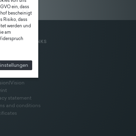
ookies von uns
SGVO ein, dass
shof bescheinigt
 Risiko, dass
itet werden und
ie am
 Widerspruch
IAL MEDIA & LINKS
instellungen
sion|Vision
rint
vacy statement
ms and conditions
ificates