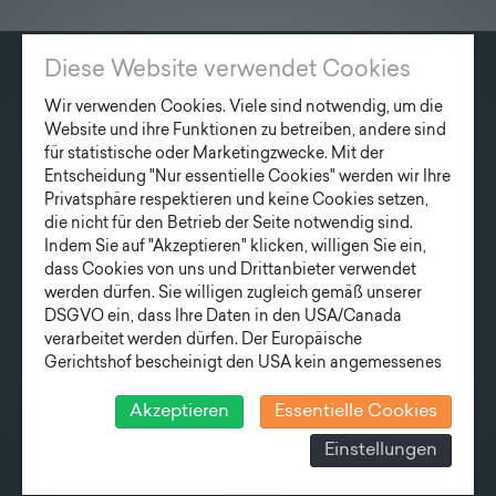
Diese Website verwendet Cookies
KONTAKT
Wir verwenden Cookies. Viele sind notwendig, um die
Website und ihre Funktionen zu betreiben, andere sind
Fonatsch GmbH
für statistische oder Marketingzwecke. Mit der
Industriestraße 6
Entscheidung "Nur essentielle Cookies" werden wir Ihre
3390 Melk
Privatsphäre respektieren und keine Cookies setzen,
die nicht für den Betrieb der Seite notwendig sind.
T
+43 27 52/ 52 723-0
Indem Sie auf "Akzeptieren" klicken, willigen Sie ein,
E
office@fonatsch.at
dass Cookies von uns und Drittanbieter verwendet
werden dürfen. Sie willigen zugleich gemäß unserer
DSGVO ein, dass Ihre Daten in den USA/Canada
verarbeitet werden dürfen. Der Europäische
QUICK OVERVIEW
Gerichtshof bescheinigt den USA kein angemessenes
Datenschutzniveau. Es besteht daher insbesondere das
POLES
STATION
NEWS
COMPANY
Risiko, dass ihre Daten durch US-Behörden, zu
Akzeptieren
Essentielle Cookies
TEAM
NEWSLETTER
Kontroll- und zu Überwachungszwecken, verarbeitet
Einstellungen
werden und dagegen keine wirksamen Rechtsbehelfe
erhoben werden können. Zudem finden Sie am