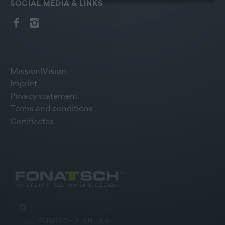
Bildschirmrand ein Cookie-Icon wo Sie jederzeit Ihre
SOCIAL MEDIA & LINKS
Einwilligung widerrufen und Widerspruch ausüben.
Weitere Infomationen finden Sie hier:
Datenschutzerklärung
Mission|Vision
Imprint
Privacy statement
Terms and conditions
Certificates
©
2026
»
FONATSCH GmbH · Melk
«