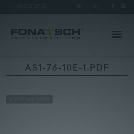
+43 2752 527 23
DE
|
EN
AS1-76-10E-1.PDF
Poles
station
Download
(63 Kb)
Company
Kontakt
|
Jobs