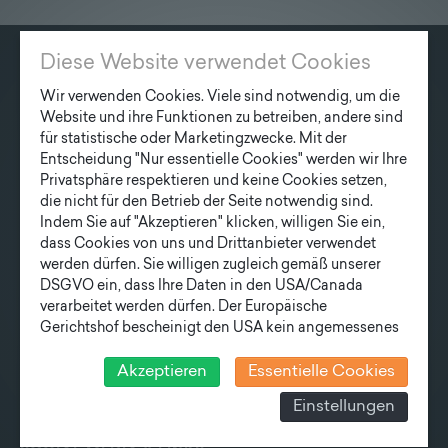
Diese Website verwendet Cookies
KONTAKT
Wir verwenden Cookies. Viele sind notwendig, um die
Website und ihre Funktionen zu betreiben, andere sind
Fonatsch GmbH
für statistische oder Marketingzwecke. Mit der
Industriestraße 6
Entscheidung "Nur essentielle Cookies" werden wir Ihre
3390 Melk
Privatsphäre respektieren und keine Cookies setzen,
die nicht für den Betrieb der Seite notwendig sind.
T
+43 27 52/ 52 723-0
Indem Sie auf "Akzeptieren" klicken, willigen Sie ein,
E
office@fonatsch.at
dass Cookies von uns und Drittanbieter verwendet
werden dürfen. Sie willigen zugleich gemäß unserer
DSGVO ein, dass Ihre Daten in den USA/Canada
verarbeitet werden dürfen. Der Europäische
QUICK OVERVIEW
Gerichtshof bescheinigt den USA kein angemessenes
Datenschutzniveau. Es besteht daher insbesondere das
POLES
STATION
NEWS
COMPANY
Risiko, dass ihre Daten durch US-Behörden, zu
Akzeptieren
Essentielle Cookies
TEAM
NEWSLETTER
Kontroll- und zu Überwachungszwecken, verarbeitet
Einstellungen
werden und dagegen keine wirksamen Rechtsbehelfe
erhoben werden können. Zudem finden Sie am