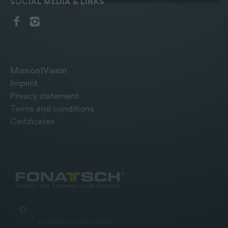
SOCIAL MEDIA & LINKS
Bildschirmrand ein Cookie-Icon wo Sie jederzeit Ihre
Einwilligung widerrufen und Widerspruch ausüben.
Weitere Infomationen finden Sie hier:
Datenschutzerklärung
Mission|Vision
Imprint
Privacy statement
Terms and conditions
Certificates
©
2026
»
FONATSCH GmbH · Melk
«