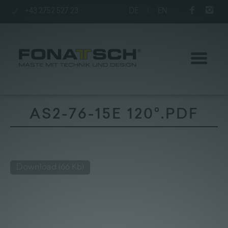
+43 2752 527 23
DE
|
EN
AS2-76-15E 120°.PDF
Poles
station
Download
(66 Kb)
Company
Kontakt
|
Jobs