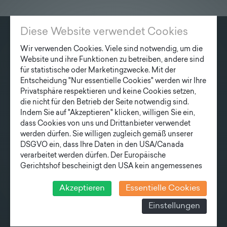
Diese Website verwendet Cookies
KONTAKT
Wir verwenden Cookies. Viele sind notwendig, um die
Website und ihre Funktionen zu betreiben, andere sind
Fonatsch GmbH
für statistische oder Marketingzwecke. Mit der
Industriestraße 6
Entscheidung "Nur essentielle Cookies" werden wir Ihre
3390 Melk
Privatsphäre respektieren und keine Cookies setzen,
die nicht für den Betrieb der Seite notwendig sind.
T
+43 27 52/ 52 723-0
Indem Sie auf "Akzeptieren" klicken, willigen Sie ein,
dass Cookies von uns und Drittanbieter verwendet
E
office@fonatsch.at
werden dürfen. Sie willigen zugleich gemäß unserer
DSGVO ein, dass Ihre Daten in den USA/Canada
verarbeitet werden dürfen. Der Europäische
QUICK OVERVIEW
Gerichtshof bescheinigt den USA kein angemessenes
Datenschutzniveau. Es besteht daher insbesondere das
POLES
STATION
NEWS
COMPANY
Risiko, dass ihre Daten durch US-Behörden, zu
Akzeptieren
Essentielle Cookies
TEAM
NEWSLETTER
Kontroll- und zu Überwachungszwecken, verarbeitet
Einstellungen
werden und dagegen keine wirksamen Rechtsbehelfe
erhoben werden können. Zudem finden Sie am