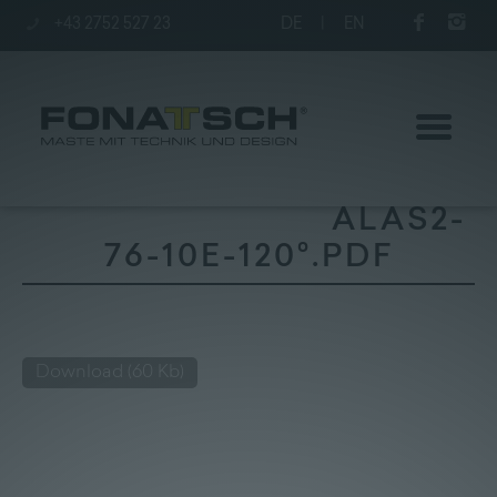
+43 2752 527 23
DE
|
EN
ALAS2-
76-10E-120°.PDF
Poles
station
Download
(60 Kb)
Company
Kontakt
|
Jobs