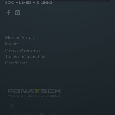
Bildschirmrand ein Cookie-Icon wo Sie jederzeit Ihre
SOCIAL MEDIA & LINKS
Einwilligung widerrufen und Widerspruch ausüben.
Weitere Infomationen finden Sie hier:
Datenschutzerklärung
Mission|Vision
Imprint
Privacy statement
Terms and conditions
Certificates
©
2026
»
FONATSCH GmbH · Melk
«