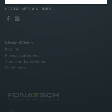
erhoben werden können. Zudem finden Sie am
Bildschirmrand ein Cookie-Icon wo Sie jederzeit Ihre
SOCIAL MEDIA & LINKS
Einwilligung widerrufen und Widerspruch ausüben.
Weitere Infomationen finden Sie hier:
Datenschutzerklärung
Mission|Vision
Imprint
Privacy statement
Terms and conditions
Certificates