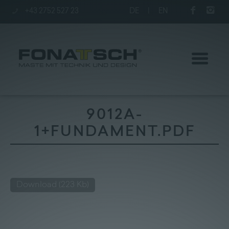
+43 2752 527 23
DE
|
EN
9012A-
1+FUNDAMENT.PDF
Poles
station
Download
(223 Kb)
Company
Kontakt
|
Jobs