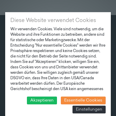
Diese Website verwendet Cookies
Wir verwenden Cookies. Viele sind notwendig, um die
KONTAKT
Website und ihre Funktionen zu betreiben, andere sind
Fonatsch GmbH
für statistische oder Marketingzwecke. Mit der
Entscheidung "Nur essentielle Cookies" werden wir Ihre
Industriestraße 6
Privatsphäre respektieren und keine Cookies setzen,
3390 Melk
die nicht für den Betrieb der Seite notwendig sind.
Indem Sie auf "Akzeptieren" klicken, willigen Sie ein,
T
+43 27 52/ 52 723-0
dass Cookies von uns und Drittanbieter verwendet
E
office@fonatsch.at
werden dürfen. Sie willigen zugleich gemäß unserer
DSGVO ein, dass Ihre Daten in den USA/Canada
verarbeitet werden dürfen. Der Europäische
Gerichtshof bescheinigt den USA kein angemessenes
QUICK OVERVIEW
Datenschutzniveau. Es besteht daher insbesondere das
POLES
STATION
NEWS
COMPANY
Risiko, dass ihre Daten durch US-Behörden, zu
Akzeptieren
Essentielle Cookies
Kontroll- und zu Überwachungszwecken, verarbeitet
TEAM
NEWSLETTER
Einstellungen
werden und dagegen keine wirksamen Rechtsbehelfe