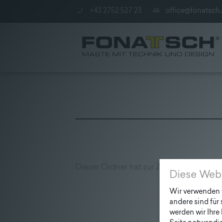
+43 2752 527 23
office@fonatsch.
Poles
|
station
Dieser Ordner hat zur Zeit keinen Inhalt.
|
Diese Web
Company
Wir verwenden C
andere sind für
werden wir Ihre 