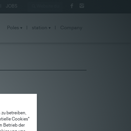
|
JOBS
Poles
|
station
|
Company
zu betreiben,
tielle Cookies"
n Betrieb der