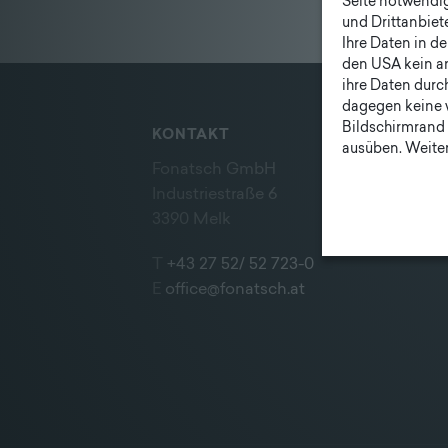
Seite notwendig 
und Drittanbiet
Ihre Daten in d
den USA kein a
ihre Daten durc
dagegen keine 
Bildschirmrand 
KONTAKT
ausüben. Weiter
Fonatsch GmbH
Industriestraße 6
3390 Melk
T
+43 27 52/ 52 723-0
E
office@fonatsch.at