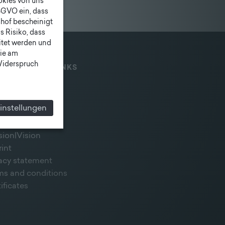
ookies von uns
SGVO ein, dass
shof bescheinigt
 Risiko, dass
itet werden und
ie am
 Widerspruch
IAL MEDIA & LINKS
instellungen
sion|Vision
rint
vacy statement
ms and conditions
ificates