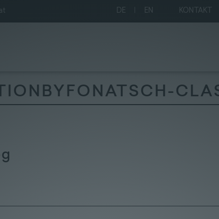
at
DE
|
EN
KONTAKT
TIONBYFONATSCH-CLA
eg