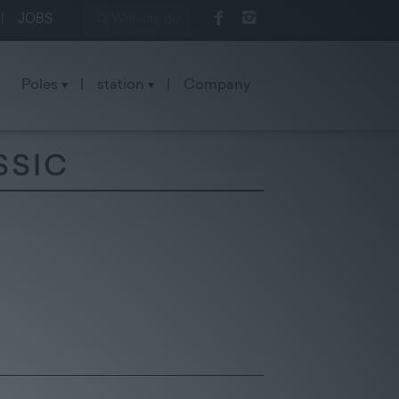
|
JOBS
Poles
|
station
|
Company
SSIC