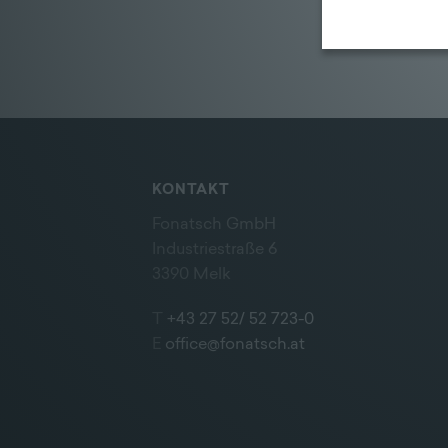
KONTAKT
Fonatsch GmbH
Industriestraße 6
3390 Melk
T
+43 27 52/ 52 723-0
E
office@fonatsch.at