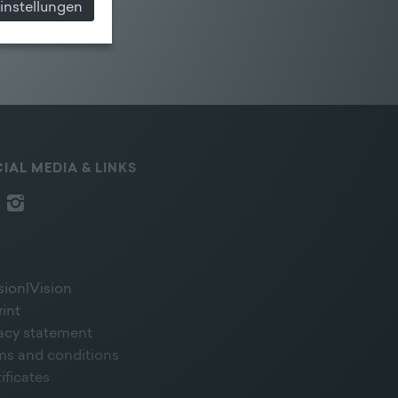
instellungen
IAL MEDIA & LINKS
sion|Vision
rint
vacy statement
ms and conditions
ificates