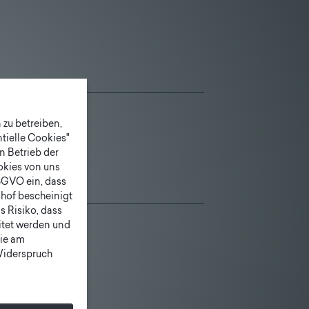
zu betreiben,
tielle Cookies"
n Betrieb der
ookies von uns
SGVO ein, dass
shof bescheinigt
 Risiko, dass
itet werden und
ie am
 Widerspruch