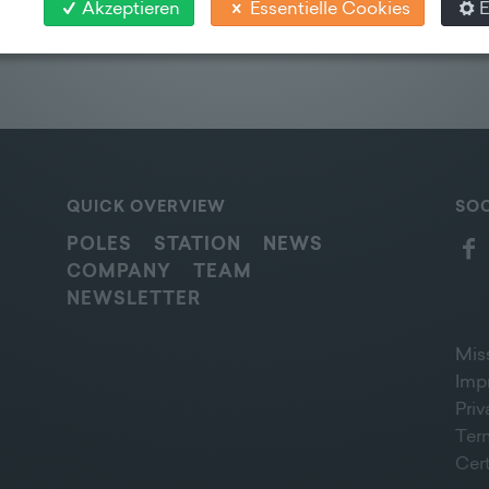
Akzeptieren
Essentielle Cookies
E
QUICK OVERVIEW
SOC
POLES
STATION
NEWS
COMPANY
TEAM
NEWSLETTER
Mis
Imp
Pri
Ter
Cert