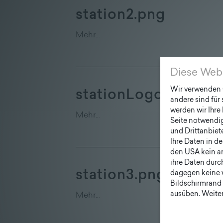
station2.png
Mehr…
Diese Web
Wir verwenden C
stationLogo.png
andere sind für
werden wir Ihre 
Mehr…
Seite notwendig 
und Drittanbiet
Ihre Daten in d
den USA kein a
ihre Daten durc
station3.png
dagegen keine 
Bildschirmrand 
ausüben. Weiter
Mehr…