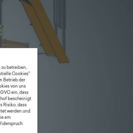
zu betreiben,
tielle Cookies"
n Betrieb der
ookies von uns
SGVO ein, dass
shof bescheinigt
 Risiko, dass
itet werden und
ie am
 Widerspruch