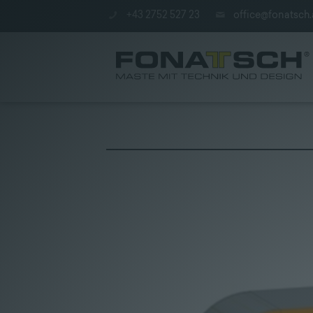
+43 2752 527 23
office@fonatsch.
Poles
|
station
|
Company