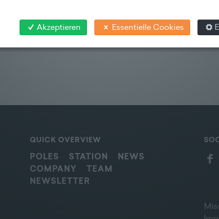
Akzeptieren
Essentielle Cookies
E
QUICK OVERVIEW
SOC
POLES
STATION
NEWS
COMPANY
TEAM
NEWSLETTER
Mis
Imp