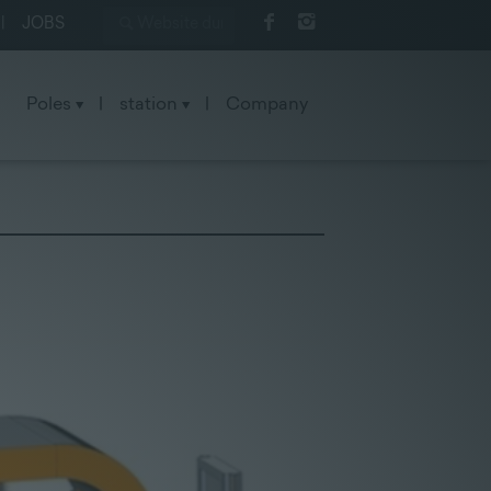
|
JOBS
Poles
|
station
|
Company