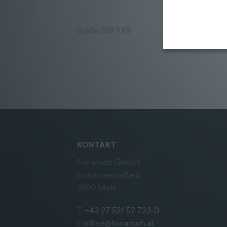
Größe: 507.9 KB
KONTAKT
Fonatsch GmbH
Industriestraße 6
3390 Melk
T
+43 27 52/ 52 723-0
E
office@fonatsch.at