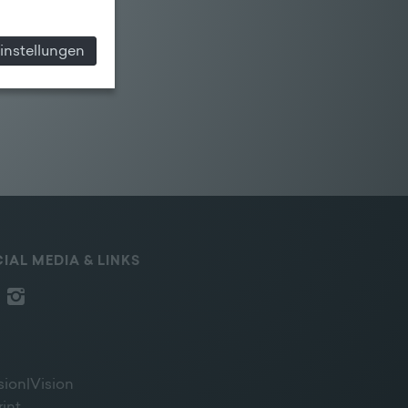
instellungen
IAL MEDIA & LINKS
sion|Vision
rint