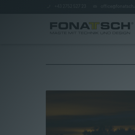
+43 2752 527 23
office@fonatsch.
Poles
|
station
|
Company