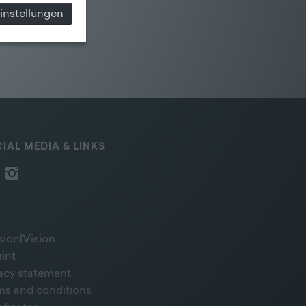
instellungen
IAL MEDIA & LINKS
sion|Vision
rint
vacy statement
ms and conditions