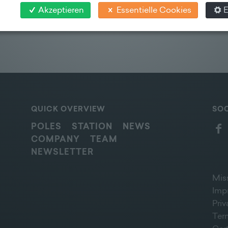
Akzeptieren
Essentielle Cookies
E
QUICK OVERVIEW
SOC
POLES
STATION
NEWS
COMPANY
TEAM
NEWSLETTER
Mis
Imp
Pri
Ter