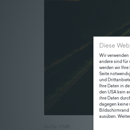
Diese Web
Wir verwenden C
andere sind für
werden wir Ihre 
Seite notwendig 
und Drittanbiet
Ihre Daten in d
den USA kein a
ihre Daten durc
dagegen keine 
Bildschirmrand 
ausüben. Weiter
Größe: 1.1 MB