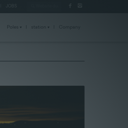
|
JOBS
Poles
|
station
|
Company