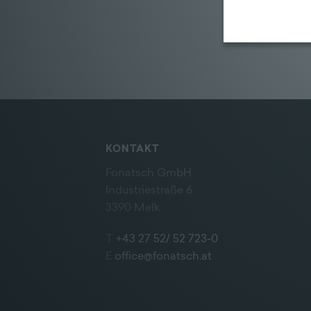
KONTAKT
Fonatsch GmbH
Industriestraße 6
3390 Melk
T
+43 27 52/ 52 723-0
E
office@fonatsch.at