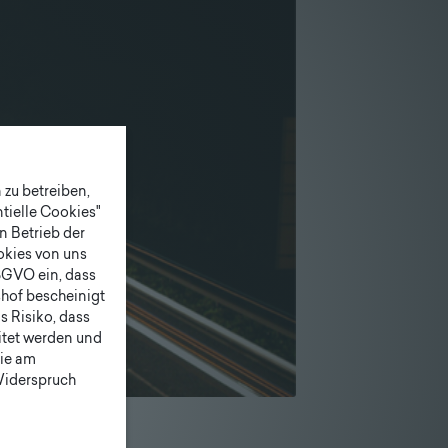
zu betreiben,
tielle Cookies"
n Betrieb der
ookies von uns
SGVO ein, dass
shof bescheinigt
 Risiko, dass
itet werden und
ie am
 Widerspruch