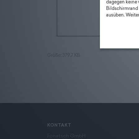
dagegen keine 
Bildschirmrand 
ausüben. Weiter
Größe: 379.7 KB
KONTAKT
Fonatsch GmbH