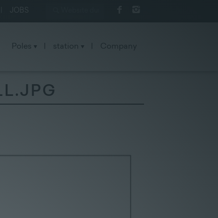
|
JOBS
Poles
|
station
|
Company
L.JPG