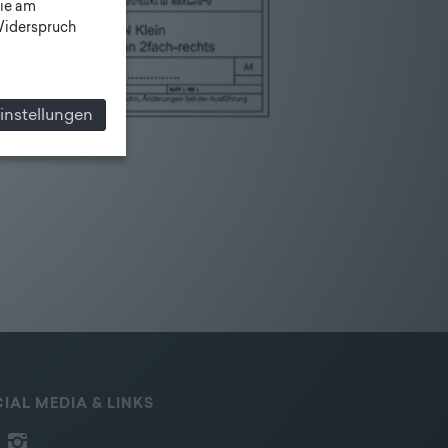
ie am
 Widerspruch
instellungen
IAL MEDIA & LINKS