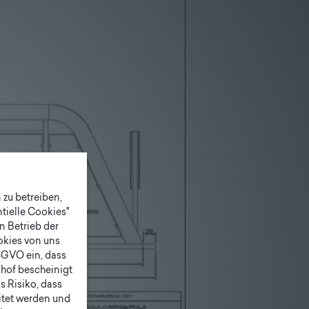
zu betreiben,
tielle Cookies"
n Betrieb der
ookies von uns
SGVO ein, dass
shof bescheinigt
 Risiko, dass
itet werden und