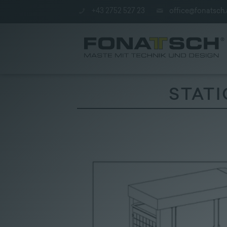
+43 2752 527 23
office@fonatsch.
STAT
Poles
|
station
|
Company