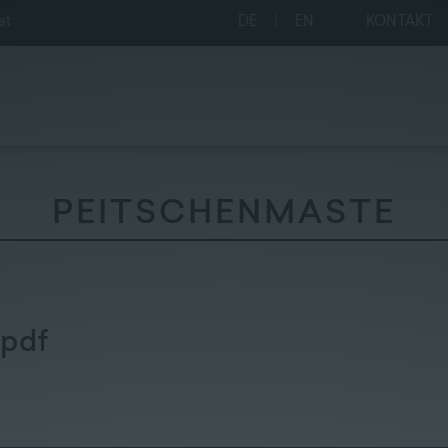
at
DE
|
EN
KONTAKT
PEITSCHENMASTE
pdf