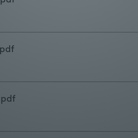
pdf
pdf
.pdf