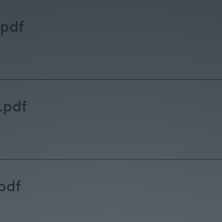
pdf
.pdf
pdf