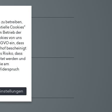
zu betreiben,
tielle Cookies"
n Betrieb der
ookies von uns
SGVO ein, dass
shof bescheinigt
 Risiko, dass
itet werden und
ie am
 Widerspruch
instellungen