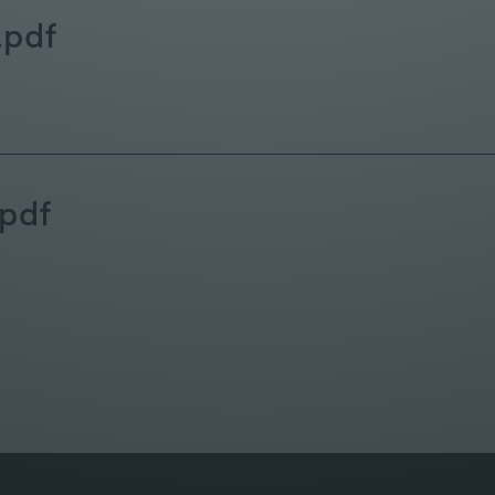
.pdf
pdf