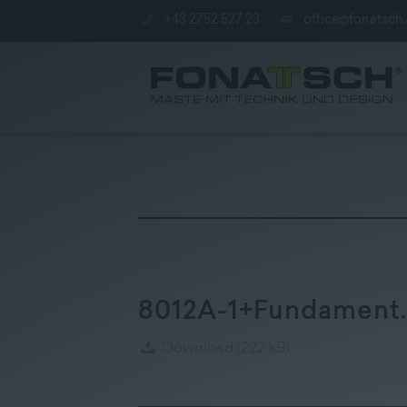
+43 2752 527 23
office@fonatsch.
Poles
|
station
8012A-1+Fundament.
|
Company
Download
(222 kB)