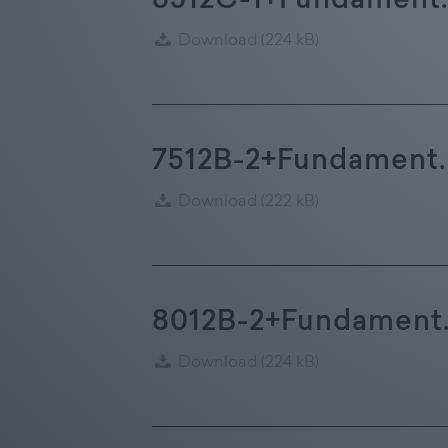
6512C-1+Fundament.
Download
(224 kB)
7512B-2+Fundament.
Download
(222 kB)
8012B-2+Fundament
Download
(224 kB)