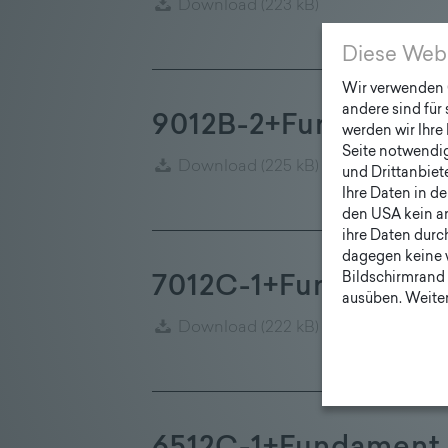
Download
(223 kB)
Diese Web
Wir verwenden C
andere sind für
9012B-2+Fundament
werden wir Ihre 
Seite notwendig 
Download
(225 kB)
und Drittanbiet
Ihre Daten in d
den USA kein a
ihre Daten durc
dagegen keine 
Bildschirmrand 
7012C-1+Fundament.
ausüben. Weiter
Download
(222 kB)