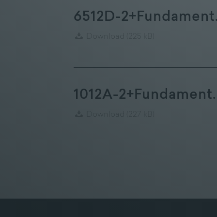
6512D-2+Fundament
Download
(225 kB)
1012A-2+Fundament.
Download
(227 kB)