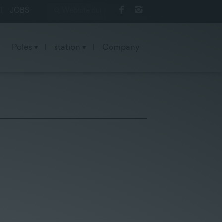
|
JOBS
Poles
|
station
|
Company