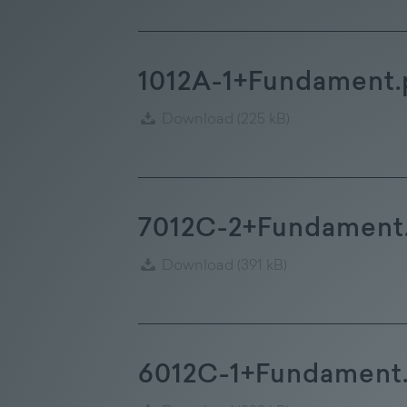
1012A-1+Fundament.
Download
(225 kB)
7012C-2+Fundament
Download
(391 kB)
6012C-1+Fundament